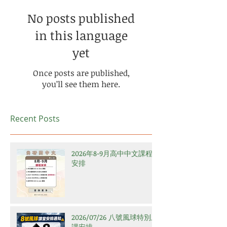
No posts published
in this language
yet
Once posts are published,
you’ll see them here.
Recent Posts
2026年8-9月高中中文課程
安排
2026/07/26 八號風球特別上
課安排