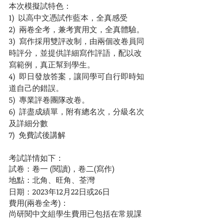
本次模擬試特色：
1)  以高中文憑試作藍本，全真感受
2)  兩卷全考，兼考實用文，全真體驗。
3)  寫作採用雙評改制，由兩個改卷員同
時評分，並提供詳細寫作評語，配以改
寫範例，真正幫到學生。
4)  即日發放答案，讓同學可自行即時知
道自己的錯誤。              
5)  專業評卷團隊改卷。                 
6)  詳盡成績單，附有總名次，分級名次
及詳細分數                  
7)  免費試後講解   
考試詳情如下：
試卷：卷一 (閱讀)，卷二(寫作) 
地點：北角、旺角、荃灣
日期：2023年12月22日或26日
費用(兩卷全考)：            
尚研閱中文組學生費用已包括在常規課