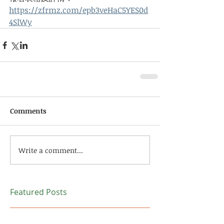
https://zfrmz.com/epb3veHaC5YES0d
4SlWy
Comments
Write a comment...
Featured Posts