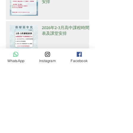
安排
2026年2-3月高中課程時間
表及課堂安排
WhatsApp
Instagram
Facebook
Archive
July 2026
(2)
2 posts
June 2026
(1)
1 post
May 2026
(2)
2 posts
April 2026
(2)
2 posts
March 2026
(1)
1 post
February 2026
(1)
1 post
January 2026
(1)
1 post
December 2025
(1)
1 post
November 2025
(1)
1 post
October 2025
(1)
1 post