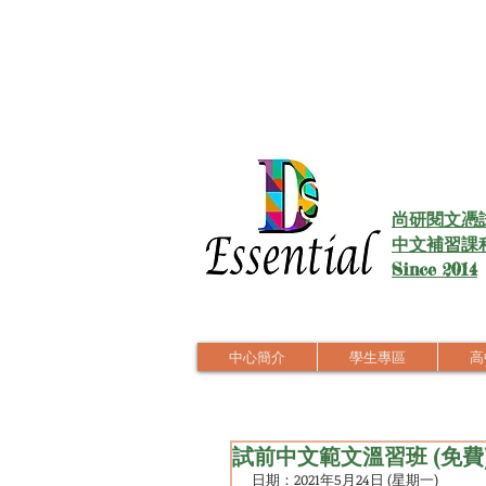
尚研閱文憑
中文補習課
Since 2014
中心簡介
學生專區
高中
試前中文範文溫習班 (免費
日期：2021年5月24日 (星期一)