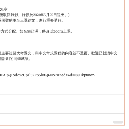
04室
om或在課堂後取回錄影。錄影於2021年5月25日送出。)
感困難的兩至三課範文，進行重要講解。
得方式分配。如名額已滿，將改以Zoom上課。
程主要複習大考課文，與中文常規課程的內容並不重覆。歡迎已就讀中文
成績保證計劃的同學就讀。
/e/1FAIpQLSdq9cUpzl5ZRS5lBtQ6NS7nZedX4dM88Dkp8Rez-