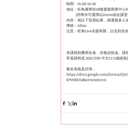
時間：15:00-16:30
地址：旺角廣華街48號廣發商業中心9
           (同學亦可選擇以Zo
內容：就以下投票結果，挑選最多人
導師：Allan
注意：旺角Live名額有限，以先到先
本課程的費用全免，亦無須按金。課
常規課程或 2022 DSE 中文Lv.5
報名表格及詳情：
https://docs.google.com/forms/d
EPWRkTa8w/viewform