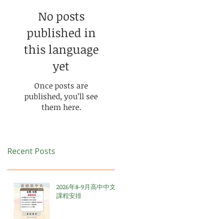
No posts
published in
this language
yet
Once posts are
published, you’ll see
them here.
Recent Posts
2026年8-9月高中中文
課程安排