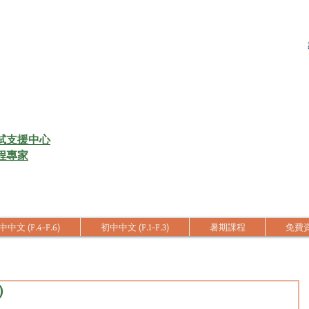
試支援中心
程專家
中文 (F.4-F.6)
初中中文 (F.1-F.3)
暑期課程
免費
)