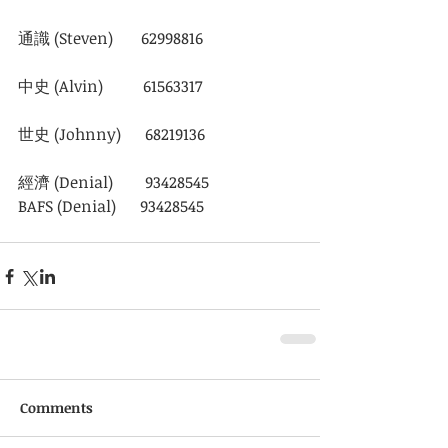
通識 (Steven)       62998816
中史 (Alvin)          61563317
世史 (Johnny)      68219136
經濟 (Denial)        93428545
BAFS (Denial)      93428545
Comments