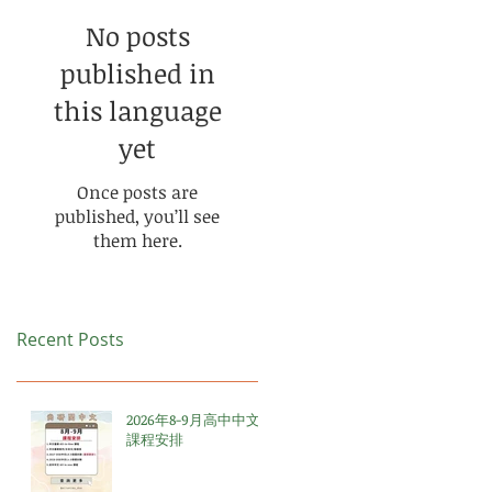
No posts
published in
this language
yet
Once posts are
published, you’ll see
them here.
Recent Posts
2026年8-9月高中中文
課程安排