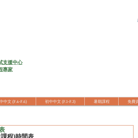
試支援中心
程專家
中文 (F.4-F.6)
初中中文 (F.1-F.3)
暑期課程
免費
間表
生
課程)時間表