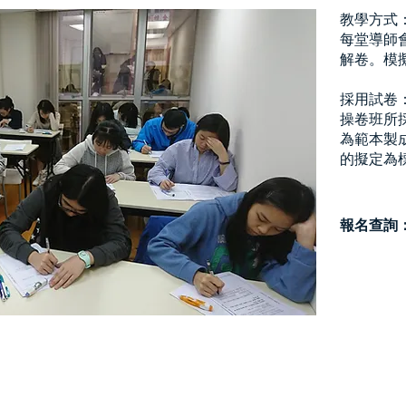
教學方式
每堂導師
解卷。模
採用試卷
操卷班所採用
為範本製
的擬定為
報名查詢： W