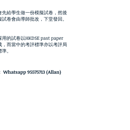
：
會先給學生做一份模擬試卷，然後
擬試卷會由導師批改，下堂發回。
：
的試卷以HKDSE past paper
成，而當中的考評標準亦以考評局
標準。
hatsapp 95575713 (Allan)