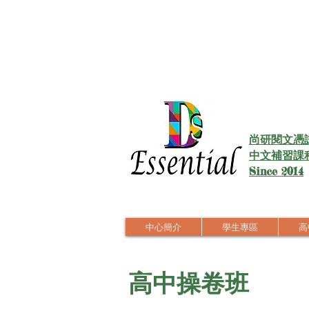
尚研閱文憑
中文補習課
Since 2014
中心簡介
學生專區
高中
高中操卷班