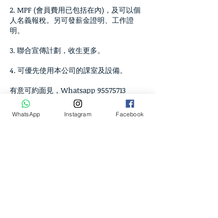
2. MPF (會員費用已包括在內)，及可以個
人名義報稅。另可發薪金證明、工作證
明。
3. 聯合宣傳計劃，收生更多。
4. 可優先使用本公司的課室及設備。
有意可約面見，Whatsapp
95575713
與本中心長期合作的商業夥伴
WhatsApp
Instagram
Facebook
除了一眾導師外，本中心在其他事務上，亦需
要不同機構/公司協助，方能順利運作。以下
為其中的中小型機構，希望各位有需要時可多
多支持：
會計工作： Latitude CPA Limited
23881380
出牌事務：安達臣專業顧問公司 (李生)：
96690539