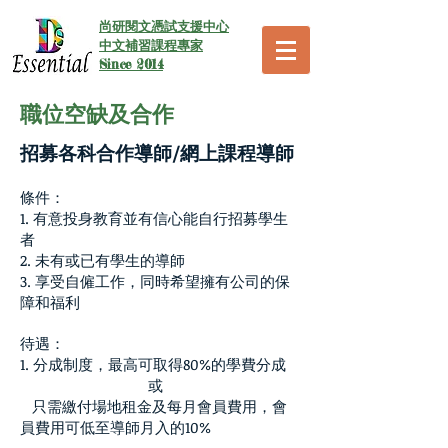
尚研閱文憑試支援中心
中文補習課程專家
Since 2014
職位空缺及合作
招募各科合作導師/網上課程導師
條件：
1. 有意投身教育並有信心能自行招募學生
者
2. 未有或已有學生的導師
3. 享受自僱工作，同時希望擁有公司的保
障和福利
待遇：
1. 分成制度，最高可取得80%的學費分成
或
只需繳付場地租金及每月會員費用，會
員費用可低至導師月入的10%