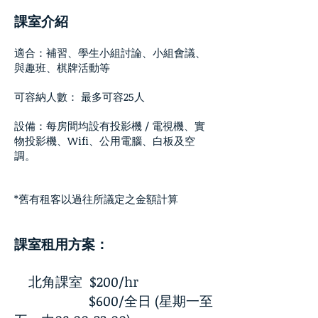
課室介紹
適合：補習、學生小組討論、小組會議、
與趣班、棋牌活動等
可容納人數： 最多可容25人
設備：每房間均設有投影機 / 電視機、實
物投影機、Wifi、公用電腦、白板及空
調。
*舊有租客以過往所議定之金額計算
課室租用方案：
北角課室 $200/hr
$600/全日 (星期一至