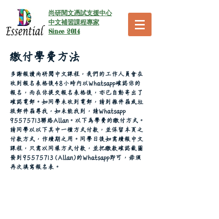
尚研閱文憑試支援中心
中文補習課程專家
Since 2014
繳付學費方法
多謝報讀尚研閱中文課程，我們的工作人員會在
收到報名表格後48小時內以Whatsapp確認你的
報名，而在你提交報名表格後，亦已自動寄出了
確認電郵。如同學未收到電郵，請到雜件箱或垃
圾郵件箱尋找，如未能找到，請Whatsapp
95575713
聯絡Allan。以下為學費的繳付方式。
請同學以以下其中一種方式付款，
並保留本頁之
付款方式，作續期之用。同學日後如需續報中文
課程，只需以同樣方式付款，並把繳款確認截圖
發到95575713 (Allan)的Whatsapp即可，毋須
再次填寫報名表。