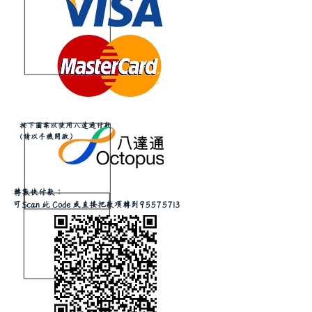
按下圖案以使用八達通付款
(請以手機開啟)
轉數快付款：
可Scan 此 Code 或直接把款項轉到95575713