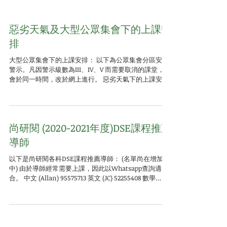
惡劣天氣及大型公眾集會下的上課安
排
大型公眾集會下的上課安排： 以下為公眾集會分區安全
警示。凡因警示級數為III、IV、V 而需要取消的課堂，將
會於同一時間，改於網上進行。 惡劣天氣下的上課安
排： 如在上課前兩小時，八號風球預警已發出、八號或
以上風球仍然生效，或紅色、黑色暴雨仍然生效，則中
文常規課程取消，同學...
尚研閱 (2020-2021年度)DSE課程推薦
導師
以下是尚研閱各科DSE課程推薦導師： (名單尚在增加
中) 由於導師經常需要上課，因此以Whatsapp查詢適
合。 中文 (Allan) 95575713 英文 (JC) 52255408 數學
(Jacky) ...