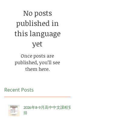
任
No posts
published in
this language
yet
Once posts are
published, you’ll see
them here.
Recent Posts
2026年8-9月高中中文課程安
排