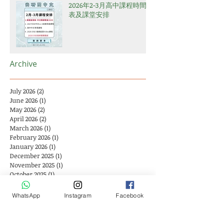
2026年2-3月高中課程時間
表及課堂安排
Archive
July 2026
(2)
2 posts
June 2026
(1)
1 post
May 2026
(2)
2 posts
April 2026
(2)
2 posts
March 2026
(1)
1 post
February 2026
(1)
1 post
January 2026
(1)
1 post
December 2025
(1)
1 post
November 2025
(1)
1 post
October 2025
(1)
1 post
September 2025
(1)
1 post
August 2025
(4)
4 posts
WhatsApp
Instagram
Facebook
July 2025
(2)
2 posts
June 2025
(1)
1 post