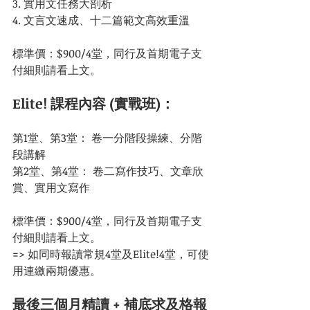
3. 實用文任務大剖析
4. 文言文速成、十二篇範文高效重溫
標準價：$900/4堂，同行及首期電子支
付細則請看上文。
Elite! 課程內容 (實戰班)：
第1堂、第3堂： 卷一分階段操練、分階
段講解
第2堂、第4堂： 卷二寫作技巧、文章欣
賞、實用文寫作
標準價：$900/4堂，同行及首期電子支
付細則請看上文。
=> 如同時報讀常規4堂及Elite!4堂，可使
用連繳兩期優惠。
最後三個月精讀 + 補底求及格報